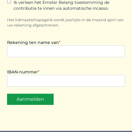
Ik verleen het Emster Belang toestemming de
a
contributie te innen via automatische incasso.
s
Het lidmaatschapsgeld wordt jaarlijks in de maand april van
h
uw rekening afgeschreven.
M
M
Rekening ten name van
*
s
l
a
s
IBAN-nummer
*
h
J
J
J
J