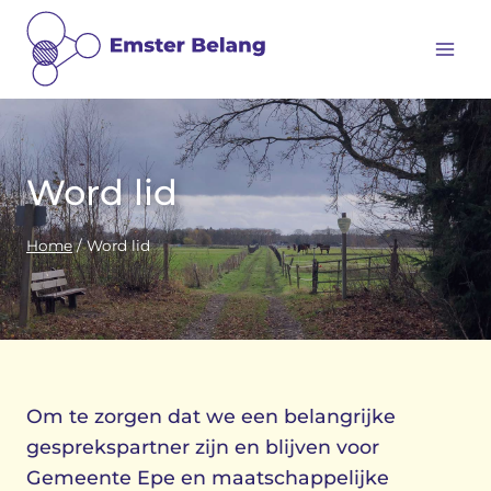
Doorgaan
naar
inhoud
Word lid
Home
/
Word lid
Om te zorgen dat we een belangrijke
gesprekspartner zijn en blijven voor
Gemeente Epe en maatschappelijke