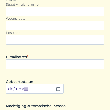
Straat + huisnummer
Woonplaats
Postcode
E-mailadres
*
Geboortedatum
D
D
s
Machtiging automatische incasso
*
l