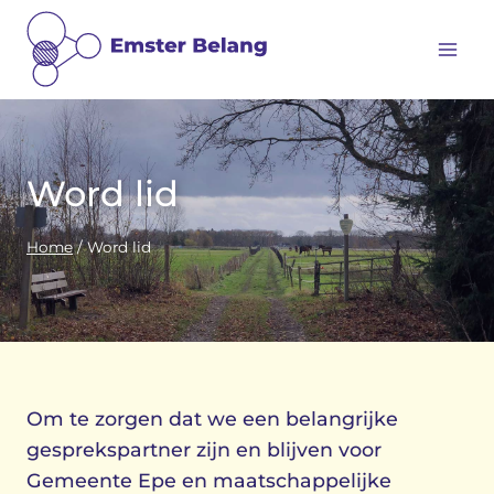
Doorgaan
naar
inhoud
Word lid
Home
/
Word lid
Om te zorgen dat we een belangrijke
gesprekspartner zijn en blijven voor
Gemeente Epe en maatschappelijke