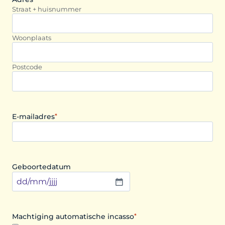
Straat + huisnummer
Woonplaats
Postcode
E-mailadres
*
Geboortedatum
D
D
s
Machtiging automatische incasso
*
l