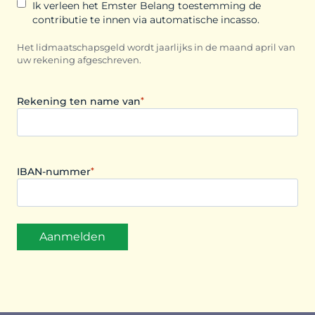
Ik verleen het Emster Belang toestemming de
a
contributie te innen via automatische incasso.
s
Het lidmaatschapsgeld wordt jaarlijks in de maand april van
h
uw rekening afgeschreven.
M
M
Rekening ten name van
*
s
l
a
s
IBAN-nummer
*
h
J
J
J
J